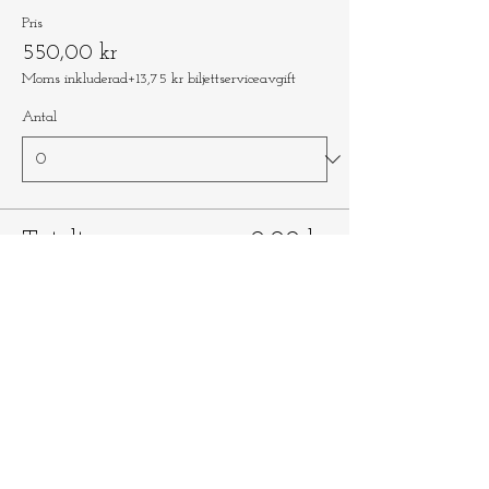
Pris
550,00 kr
Moms inkluderad
+13,75 kr biljettserviceavgift
Antal
Totalt
0,00 kr
Kassa
Dela detta evenemang