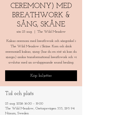
CEREMONY) MED
BREATHWORK &
SÅNG, SKÅNE
sön 23 aug.
  |  
The Wild Meadow
Kakao ceremoni med breathwork och sångcirkel i
The Wild Meadow i Skåne. Kom och drick
ceremoniell kakao, sjung (har du en röst så kan du
sjunga:) andas transformational breathwork och vi
avslutar med an avslappnande sound healing.
Köp biljetter
Tid och plats
23 aug. 2026 16:00 – 19:00
The Wild Meadow, Oretorpsvägen 333, 295 94
Näsum, Sweden