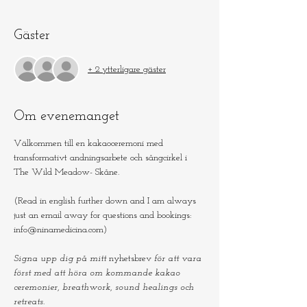
Gäster
+ 2 ytterligare gäster
Om evenemanget
Välkommen till en 
kakaoceremoni
 med 
transformativt andningsarbete
 och sångcirkel i 
The Wild Meadow- Skåne.
(Read in english further down and I am always 
just an email away for questions and bookings: 
info@ninamedicina.com)
Signa upp dig på mitt 
nyhetsbrev
 för att vara 
först med att höra om kommande kakao 
ceremonier, breathwork, sound healings och 
retreats.