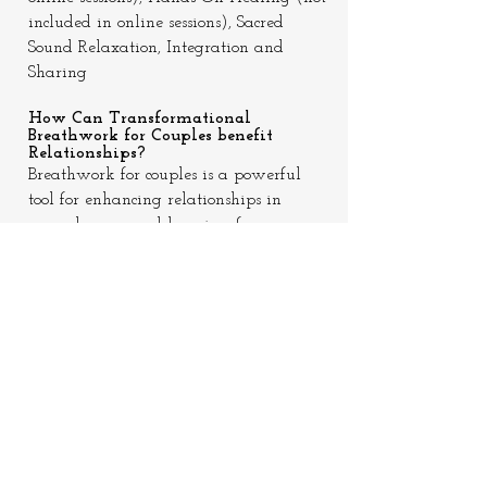
included in online sessions), Sacred
Sound Relaxation, Integration and
Sharing
How Can Transformational
Breathwork for Couples benefit
Relationships?
Breathwork for couples is a powerful
tool for enhancing relationships in
several ways and here is a few:
Deepened Connection: Through
synchronized breathing and shared
experiences, couples establish a profound
connection on a heart-centered level.
This connection fosters emotional
intimacy and strengthens the bond
between partners.
Stress Reduction: Breathwork sessions
help release built-up tension and stress,
which can accumulate in relationships