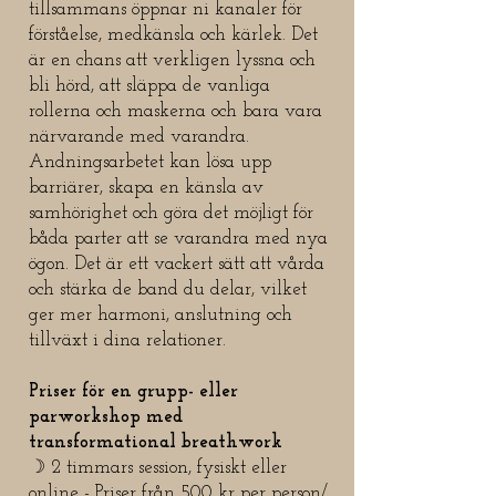
tillsammans öppnar ni kanaler för
förståelse, medkänsla och kärlek. Det
är en chans att verkligen lyssna och
bli hörd, att släppa de vanliga
rollerna och maskerna och bara vara
närvarande med varandra.
Andningsarbetet kan lösa upp
barriärer, skapa en känsla av
samhörighet och göra det möjligt för
båda parter att se varandra med nya
ögon. Det är ett vackert sätt att vårda
och stärka de band du delar, vilket
ger mer harmoni, anslutning och
tillväxt i dina relationer.
Priser för en grupp- eller
parworkshop med
transformational breathwork
☽ 2 timmars session, fysiskt eller
online - Priser från 500 kr per person/