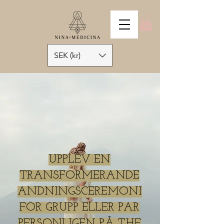
SEK (kr)
UPPLEV EN
TRANSFORMERANDE
ANDNINGSCEREMONI
FÖR GRUPP ELLER PAR
PERSONLIGEN PÅ THE