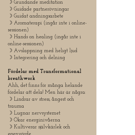
☽ Grundande meditation
☽ Guidade partnerövningar
☽ Guidat andningsarbete
☽ Aromaterapi (ingår inte i online-
sessionen)
☽ Hands on healing (ingår inte i
online-sessionen)
☽ Avslappning med heligt ljud
☽ Integrering och delning
Fördelar med Transformational
breathwork
Ahh, det finns för många helande
fördelar att dela! Men här är några:
☽ Lindrar av stress, ångest och
trauma
☽ Lugnar nervsystemet
☽ Ökar energinivåerna
☽ Kultiverar självkärlek och
egenvärde