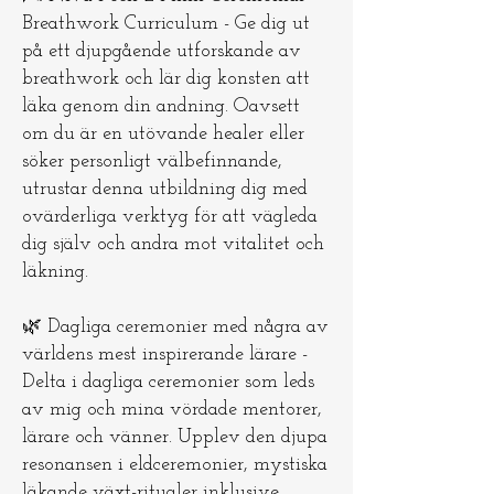
Breathwork Curriculum - Ge dig ut
på ett djupgående utforskande av
breathwork och lär dig konsten att
läka genom din andning. Oavsett
om du är en utövande healer eller
söker personligt välbefinnande,
utrustar denna utbildning dig med
ovärderliga verktyg för att vägleda
dig själv och andra mot vitalitet och
läkning.
🌿 Dagliga ceremonier med några av
världens mest inspirerande lärare -
Delta i dagliga ceremonier som leds
av mig och mina vördade mentorer,
lärare och vänner. Upplev den djupa
resonansen i eldceremonier, mystiska
läkande växt-ritualer inklusive