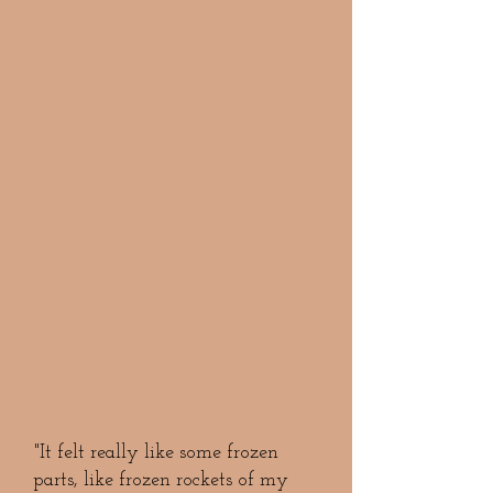
"It felt really like some frozen
parts, like frozen rockets of my