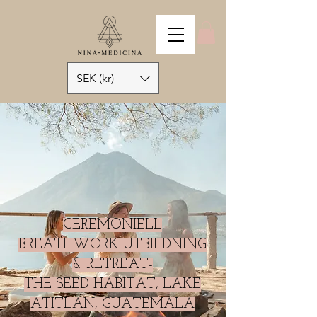
SEK (kr)
CEREMONIELL
BREATHWORK UTBILDNING
& RETREAT-
THE SEED HABITAT, LAKE
ATITLAN, GUATEMALA