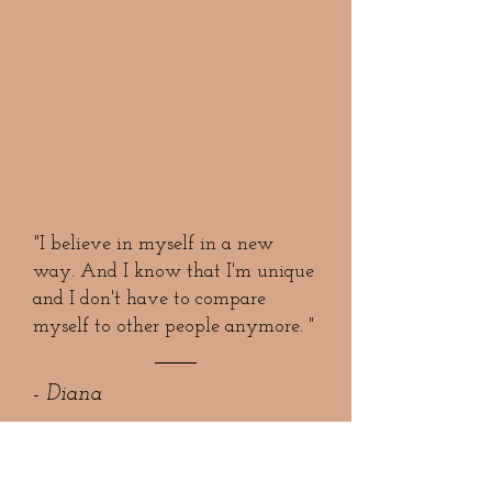
"I believe in myself in a new
way. And I know that I'm unique
and I don't have to compare
myself to other people anymore. "
- Diana