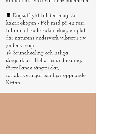
din kontakt med naturens läkemedel.
🍫 Dagsutflykt till den magiska
kakao-skogen - Följ med på en resa
till min älskade kakao-skog, en plats
där naturens underverk vibrerar av
jordens magi.
🎶 Soundhealing och heliga
sångcirklar - Delta i soundhealing,
förtrollande sångcirklar,
röstaktiveringar och hjärtöppnande
Kirtan.