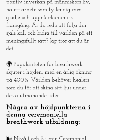
positiv inverkan på människors liv,
ha ett arbete som fyller dig med
glädje och uppnå ekonomisk
framgång. Är du redo att följa din
själs kall och bidra till världen på ett
meningsfullt sätt? Jag tror att du är
det!
🌍 Populariteten för breathwork
skjuter i höjden, med en årlig ökning
på 400%. Världen behöver healers
som du för att skina sitt ljus under
dessa utmanande tider.
Några av höjdpunkterna i
denna ceremoniella
breathwork utbildning:
🌬️ Nivå 1 och 2 i min Ceremonial