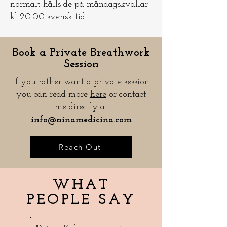
normalt hålls de på måndagskvällar
kl 20.00 svensk tid.
Book a Private Breathwork
Session
If you rather want a private session
you can read more
here
or contact
me directly at
info@ninamedicina.com
Reach Out
WHAT
PEOPLE SAY