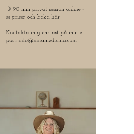
☽ 90 min privat session online -
se priser och boka här
Kontakta mig enklast på min e-
post:
info@ninamedicina.com