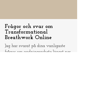
Frågor och svar om
Transformational
Breathwork Online
Jag har svarat på dina vanligaste
frågor om andningsarbete längst ner
på denna sida, så gå över dit. Om du
har några andra frågor om
andningsarbete, vänligen maila mig
på
info@ninamedicina.com
och jag
kommer att lägga till mitt svar här
om det är en vanligt förekommande
fråga.