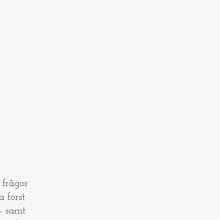
frågor
a först
- samt