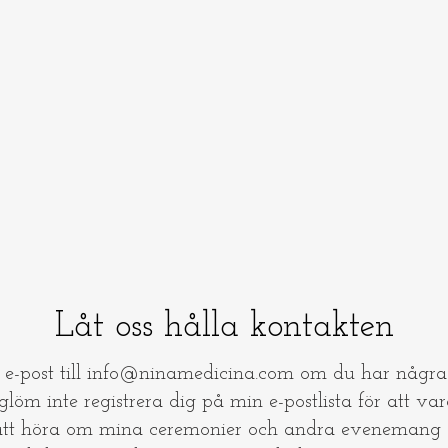
Låt oss hålla kontakten
a e-post till
info@ninamedicina.com
om du har några 
öm inte registrera dig på min e-postlista för att var
tt höra om mina ceremonier och andra evenemang 