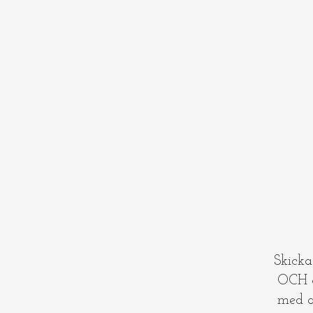
​​Skick
OCH gl
med a