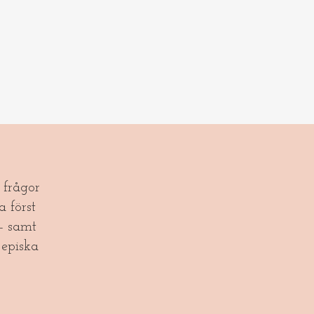
frågor
a först
- samt
episka