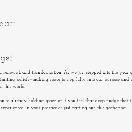
:30 CET
get
h, renewal, and transformation. As we just stepped into the year o
 limiting beliefs—making space to step fully into our purpose and
 world!                                                                           
ou're already holding space, or if you feel that deep nudge that th
experienced in your practice or just starting out, this gathering…