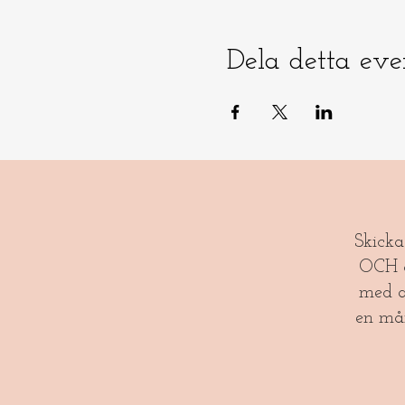
Dela detta ev
​​Skick
OCH gl
med a
en må