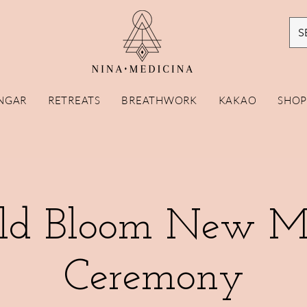
S
NGAR
RETREATS
BREATHWORK
KAKAO
SHO
ld Bloom New M
Ceremony