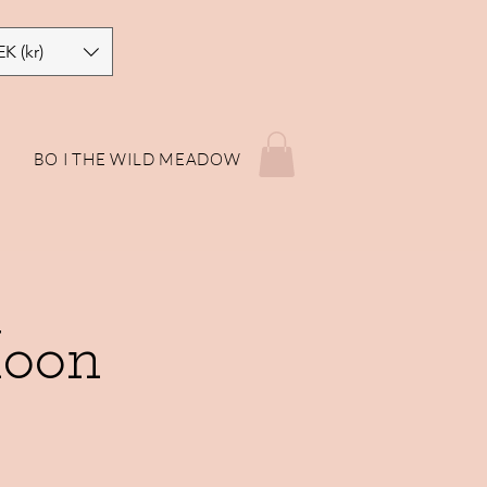
EK (kr)
P
BO I THE WILD MEADOW
oon