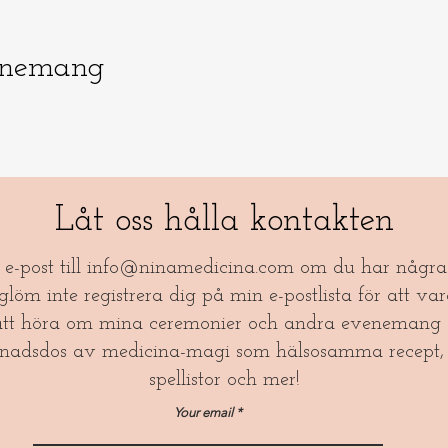
enemang
Låt oss hålla kontakten
a e-post till
info@ninamedicina.com
om du har några 
öm inte registrera dig på min e-postlista för att var
tt höra om mina ceremonier och andra evenemang 
nadsdos av medicina-magi som hälsosamma recept, 
spellistor och mer!​
Your email