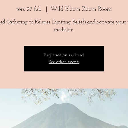
tors 27 feb.
  |  
Wild Bloom Zoom Room
ed Gathering to Release Limiting Beliefs and activate your
medicine.
Registration is closed
See other events