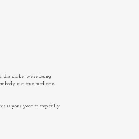
f the snake, we’re being 
 embody our true medicine- 
                                   
is is your year to step fully 