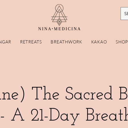
S
NGAR
RETREATS
BREATHWORK
KAKAO
SHO
ine) The Sacred B
l- A 21-Day Brea