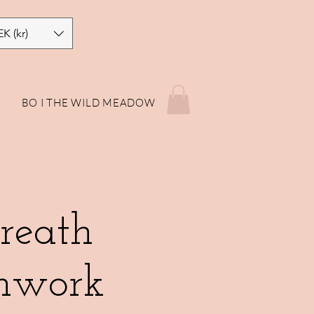
EK (kr)
P
BO I THE WILD MEADOW
reath
thwork