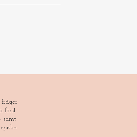
frågor
a först
- samt
episka