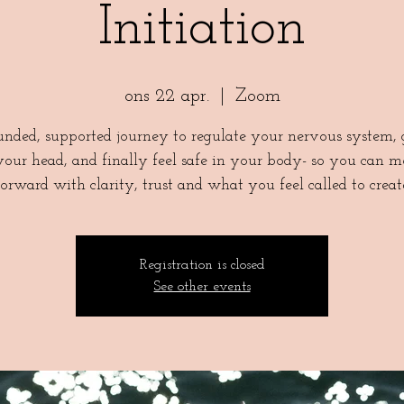
Initiation
ons 22 apr.
  |  
Zoom
nded, supported journey to regulate your nervous system, 
your head, and finally feel safe in your body- so you can 
forward with clarity, trust and what you feel called to creat
Registration is closed
See other events