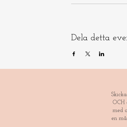
Dela detta ev
​​Skick
OCH gl
med a
en må