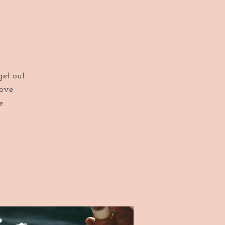
get out
move
e