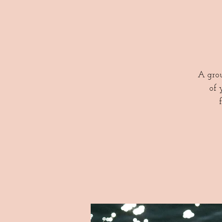
A grou
of 