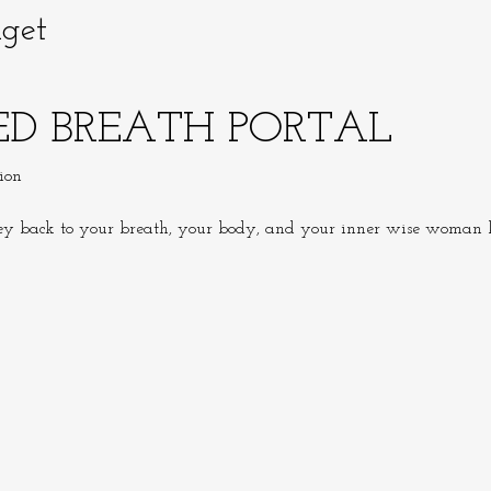
get
ED BREATH PORTAL
ion
ney back to your breath, your body, and your inner wise woman