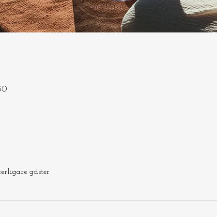
30
terligare gäster