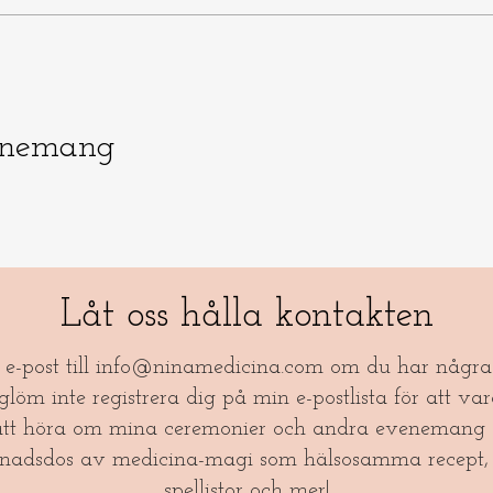
enemang
Låt oss hålla kontakten
a e-post till
info@ninamedicina.com
om du har några 
öm inte registrera dig på min e-postlista för att var
tt höra om mina ceremonier och andra evenemang 
nadsdos av medicina-magi som hälsosamma recept, 
spellistor och mer!​