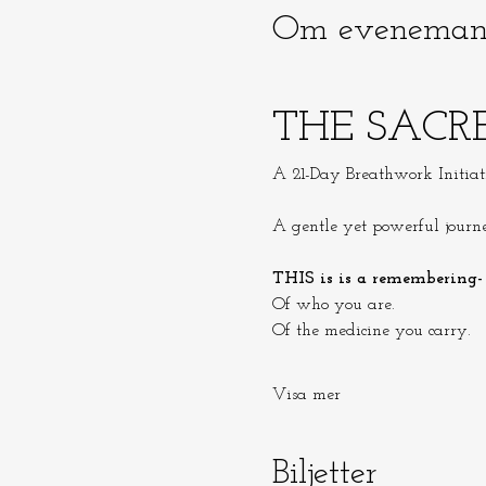
Om eveneman
THE SACR
A 21-Day Breathwork Initiat
A gentle yet powerful jour
THIS is is a remembering-
Of who you are.
Of the medicine you carry.
Visa mer
Biljetter