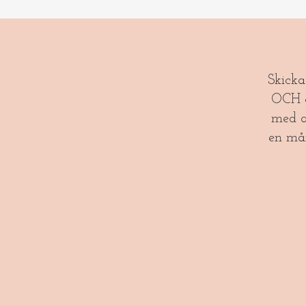
​​Skick
OCH gl
med a
en må