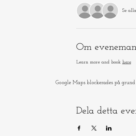
Se all
Om eveneman
Learn more and book 
here
Google Maps blockerades på grund a
Dela detta ev