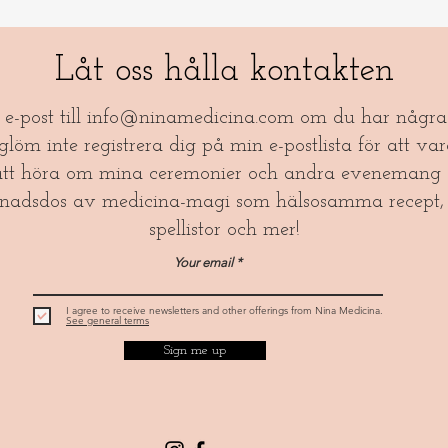
Låt oss hålla kontakten
a e-post till
info@ninamedicina.com
om du har några 
öm inte registrera dig på min e-postlista för att var
tt höra om mina ceremonier och andra evenemang 
nadsdos av medicina-magi som hälsosamma recept, 
spellistor och mer!​
Your email
I agree to receive newsletters and other offerings from Nina Medicina.
See general terms
Sign me up