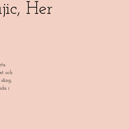
ic, Her
ta.
et och
 sång,
nda i