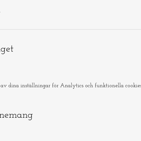
a
get
v dina inställningar för Analytics och funktionella cookies
enemang