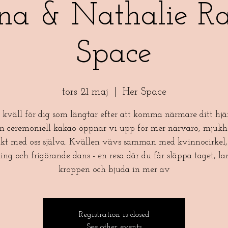
na & Nathalie Raj
Space
tors 21 maj
  |  
Her Space
 kväll för dig som längtar efter att komma närmare ditt hjär
 ceremoniell kakao öppnar vi upp för mer närvaro, mjukh
kt med oss själva. Kvällen vävs samman med kvinnocirkel,
ing och frigörande dans - en resa där du får släppa taget, la
kroppen och bjuda in mer av
Registration is closed
See other events