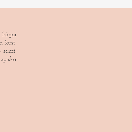
frågor
a först
- samt
episka