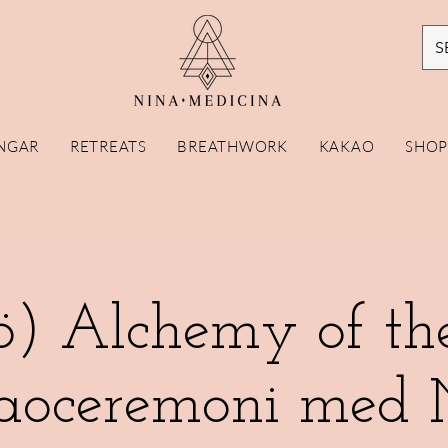
S
NGAR
RETREATS
BREATHWORK
KAKAO
SHO
) Alchemy of the
aoceremoni med 