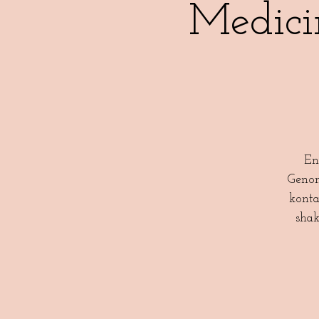
Medici
En
Genom
konta
shak