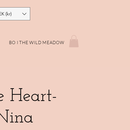
EK (kr)
P
BO I THE WILD MEADOW
 Heart-
Nina