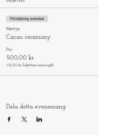
Biljetter
Försäljning avslutad
Biljettyp
Cacao ceremony
Pris
500,00 kr
+12,50 kr biljettserviceavgift
Dela detta evenemang