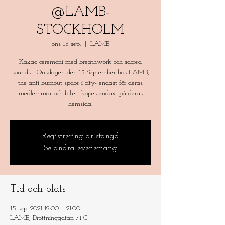
@LAMB-
STOCKHOLM
ons 15 sep.
  |  
LAMB
Kakao ceremoni med breathwork och sacred
sounds - Onsdagen den 15 September hos LAMB,
the anti burnout space i city- endast för deras
medlemmar och biljett köpes endast på deras
hemsida.
Registrering är stängd
Se andra evenemang
Tid och plats
15 sep. 2021 19:00 – 21:00
LAMB, Drottninggatan 71 C