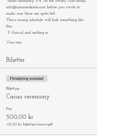
"cacao ceremony 3/4" on the swish) Also email 
info@ninamedicina.com before you swish to 
make sure there are spots left.
This evening schedule will look something like 
this:
☽ Arrival and settling in
Visa mer
Biljetter
Försäljning avslutad
Biljettyp
Cacao ceremony
Pris
500,00 kr
+12,50 kr biljettserviceavgift