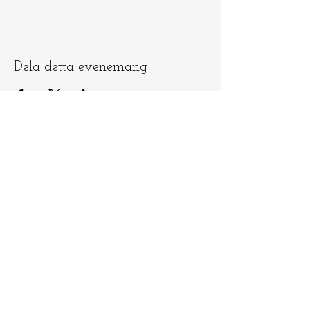
Dela detta evenemang
Låt oss hålla
kontakten
​​Skicka e-post till
info@ninamedicina.com
om du har
några frågor OCH glöm inte registrera
dig på min e-postlista för att vara först
med att höra om mina ceremonier och