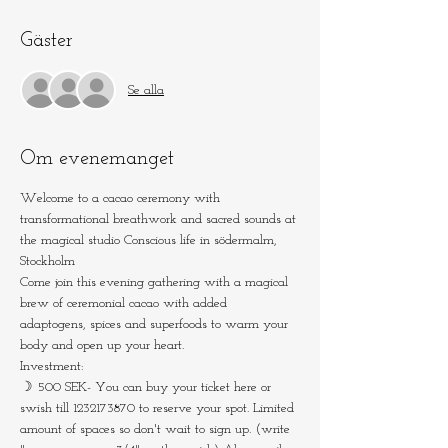
Gäster
Se alla
Om evenemanget
Welcome to a cacao ceremony with 
transformational breathwork and sacred sounds at 
the magical studio Conscious life in södermalm, 
Stockholm
Come join this evening gathering with a magical 
brew of ceremonial cacao with added 
adaptogens, spices and superfoods to warm your 
body and open up your heart.
Investment:
☽ 500 SEK- You can buy your ticket here or 
swish till 1232173870 to reserve your spot. Limited 
amount of spaces so don't wait to sign up. (write 