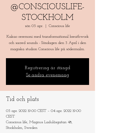
@CONSCIOUSLIFE-
STOCKHOLM
sön 03 apr.
  |  
Conscious life
Kakao ceremoni med transformational breathwork
och sacred sounds - Söndagen den 3 April i den
magiska studion Conscious life på södermalm.
Registrering är stängd
Se andra evenemang
Tid och plats
03 apr. 2022 19:00 CEST – 04 apr. 2022 19:00
CEST
Conscious life, Magnus Ladulåsgatan 48,
Stockholm, Sweden