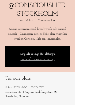
@CONSCIOUSLIFE-
STOCKHOLM
ons 16 feb.
  |  
Conscious life
Kakao ceremoni med breathwork och sacred
sounds - Onsdagen den 16 Feb i den magiska
studion Conscious life på södermalm.
Registrering är stängd
Se andra evenemang
Tid och plats
16 feb. 2022 19:30 – 22:00 CET
Conscious life, Magnus Ladulåsgatan 48,
Stockholm, Sweden