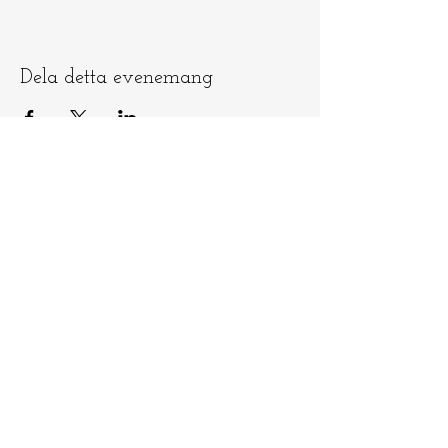
Dela detta evenemang
Låt oss hålla
kontakten
​​Skicka e-post till
info@ninamedicina.com
om du har
några frågor OCH glöm inte registrera
dig på min e-postlista för att vara först
med att höra om mina ceremonier och
andra evenemang - samt en