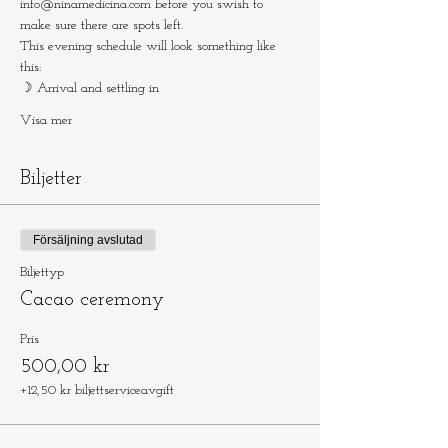
info@ninamedicina.com before you swish to 
make sure there are spots left.
This evening schedule will look something like 
this:
☽ Arrival and settling in
Visa mer
Biljetter
Försäljning avslutad
Biljettyp
Cacao ceremony
Pris
500,00 kr
+12,50 kr biljettserviceavgift