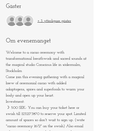
Gäster
+ 3 ytterligare gäster
Om evenemanget
Welcome to a cacao ceremony with 
transformational breathwork and sacred sounds at 
the magical studio Conscious life in södermalm, 
Stockholm
Come join this evening gathering with a magical 
brew of ceremonial cacao with added 
adaptogens, spices and superfoods to warm your 
body and open up your heart.
Investment:
☽ 500 SEK- You can buy your ticket here or 
swish till 1232173870 to reserve your spot. Limited 
amount of spaces so don't wait to sign up. (write 
"cacao ceremony 16/2" on the swish) Also email 