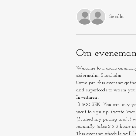
Se alla
Om eveneman
Welcome to a cacao ceremony
södermalm, Stockholm
Come join this evening gath
and superfoods to warm you
Investment:
☽ 500 SEK- You can buy your 
wait to sign up. (write "cac
(I raised my pricing and it w
normally takes 2.5-3 hours mo
This evening schedule will lo