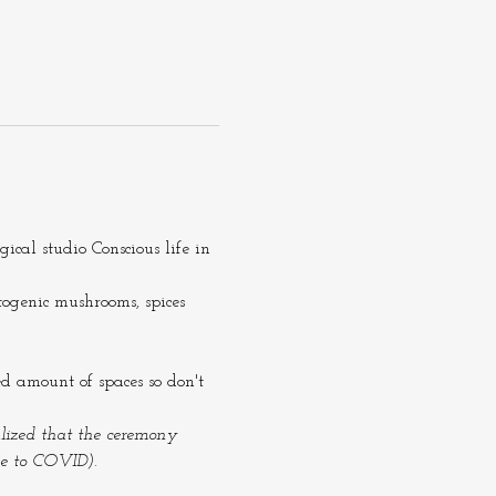
al studio Conscious life in 
genic mushrooms, spices 
d amount of spaces so don't 
alized that the ceremony 
due to COVID).