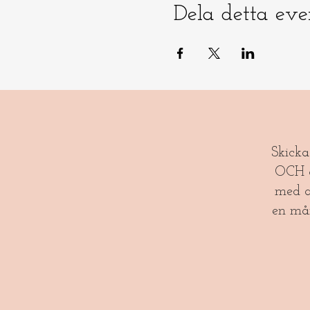
Dela detta ev
​​Skick
OCH gl
med a
en må