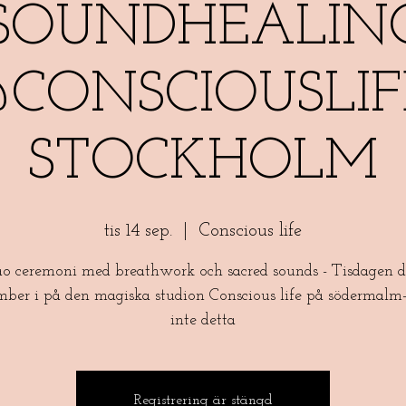
SOUNDHEALIN
CONSCIOUSLIF
STOCKHOLM
tis 14 sep.
  |  
Conscious life
o ceremoni med breathwork och sacred sounds - Tisdagen d
mber i på den magiska studion Conscious life på södermalm-
inte detta
Registrering är stängd