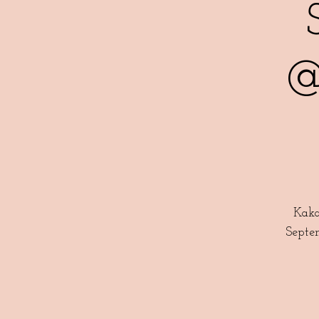
@
Kaka
Septe