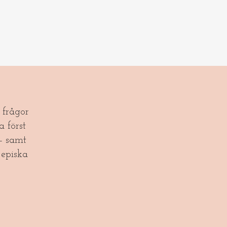
frågor
a först
- samt
episka