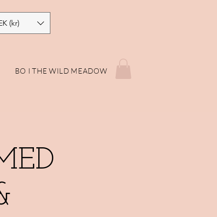
EK (kr)
P
BO I THE WILD MEADOW
MED
&