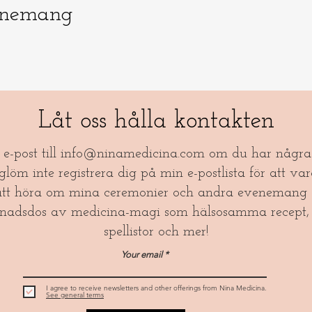
enemang
Låt oss hålla kontakten
a e-post till
info@ninamedicina.com
om du har några 
öm inte registrera dig på min e-postlista för att var
tt höra om mina ceremonier och andra evenemang 
nadsdos av medicina-magi som hälsosamma recept, 
spellistor och mer!​
Your email
I agree to receive newsletters and other offerings from Nina Medicina.
See general terms