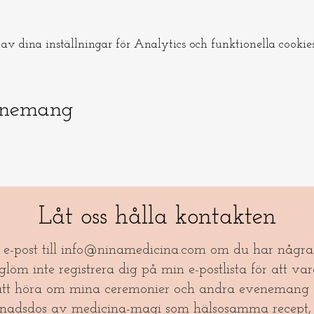
v dina inställningar för Analytics och funktionella cookies
enemang
Låt oss hålla kontakten
a e-post till
info@ninamedicina.com
om du har några 
öm inte registrera dig på min e-postlista för att var
tt höra om mina ceremonier och andra evenemang 
nadsdos av medicina-magi som hälsosamma recept, 