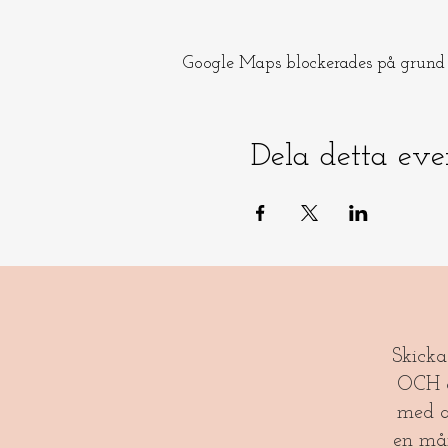
Google Maps blockerades på grund a
Dela detta ev
​​Skick
OCH gl
med a
en må